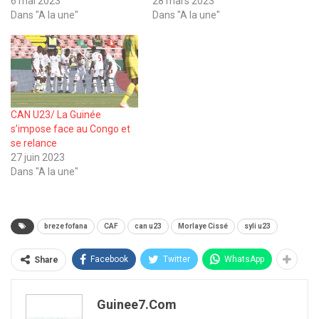
6 mai 2023
28 mars 2023
Dans "A la une"
Dans "A la une"
CAN U23/ La Guinée
s’impose face au Congo et
se relance
27 juin 2023
Dans "A la une"
breze fofana
CAF
can u23
Morlaye Cissé
syli u23
Facebook
Twitter
WhatsApp
Share
Guinee7.com