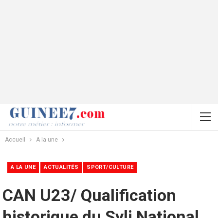
Accueil
A la une
A LA UNE
ACTUALITÉS
SPORT/CULTURE
CAN U23/ Qualification
historique du Syli National