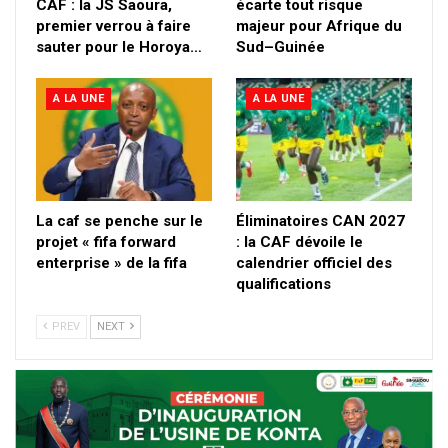
CAF : la JS Saoura,
écarte tout risque
premier verrou à faire
majeur pour Afrique du
sauter pour le Horoya…
Sud–Guinée
A LA UNE
A LA UNE
La caf se penche sur le
Éliminatoires CAN 2027
projet « fifa forward
: la CAF dévoile le
enterprise » de la fifa
calendrier officiel des
qualifications
PREV
NEXT