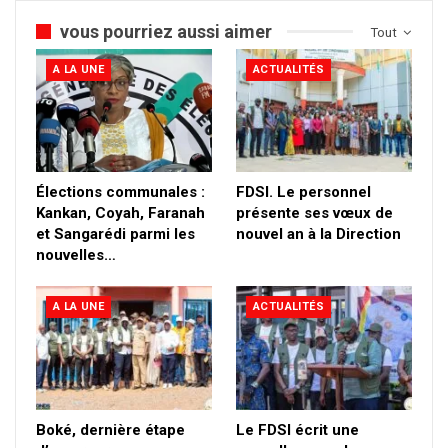
vous pourriez aussi aimer
Tout
A LA UNE
ACTUALITÉS
Élections communales :
FDSI. Le personnel
Kankan, Coyah, Faranah
présente ses vœux de
et Sangarédi parmi les
nouvel an à la Direction
nouvelles…
A LA UNE
ACTUALITÉS
Boké, dernière étape
Le FDSI écrit une