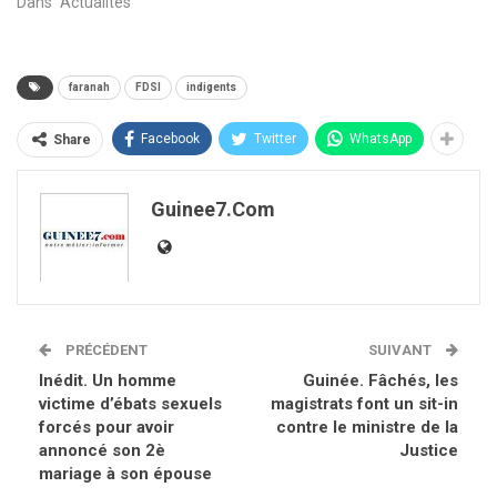
Dans "Actualités"
faranah
FDSI
indigents
Facebook
Twitter
WhatsApp
Share
Guinee7.com
PRÉCÉDENT
SUIVANT
Inédit. Un homme
Guinée. Fâchés, les
victime d’ébats sexuels
magistrats font un sit-in
forcés pour avoir
contre le ministre de la
annoncé son 2è
Justice
mariage à son épouse