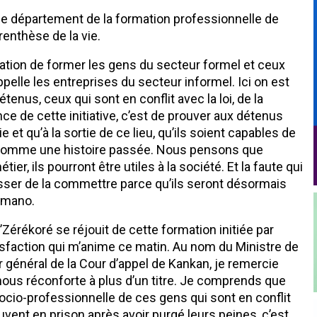
de département de la formation professionnelle de
renthèse de la vie.
gation de former les gens du secteur formel et ceux
elle les entreprises du secteur informel. Ici on est
tenus, ceux qui sont en conflit avec la loi, de la
e de cette initiative, c’est de prouver aux détenus
 et qu’à la sortie de ce lieu, qu’ils soient capables de
e comme une histoire passée. Nous pensons que
tier, ils pourront être utiles à la société. Et la faute qui
cesser de la commettre parce qu’ils seront désormais
Kamano.
Zérékoré se réjouit de cette formation initiée par
tisfaction qui m’anime ce matin. Au nom du Ministre de
r général de la Cour d’appel de Kankan, je remercie
nous réconforte à plus d’un titre. Je comprends que
socio-professionnelle de ces gens qui sont en conflit
ouvent en prison après avoir purgé leurs peines, c’est