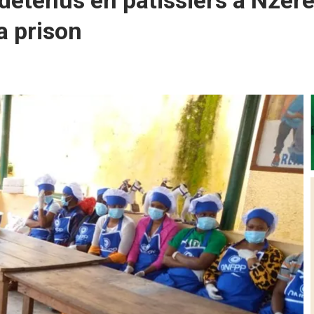
étenus en pâtissiers à Nzéré
a prison