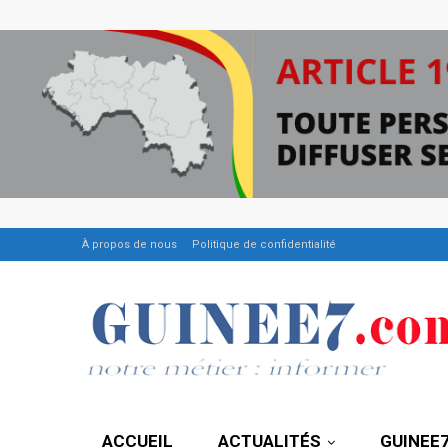
À propos de nous
Politique de confidentialité
ACCUEIL
ACTUALITÉS
GUINEE