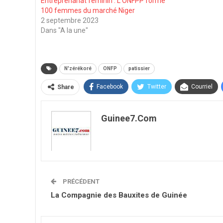
Entreprenariat féminin : L’ONFPP forme
100 femmes du marché Niger
2 septembre 2023
Dans "A la une"
N'zérékoré
ONFP
patissier
Facebook
Twitter
Courriel
Share
Guinee7.com
PRÉCÉDENT
La Compagnie des Bauxites de Guinée