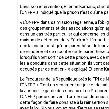
Dans son intervention, Etienne Kamano, chef 
l’ONFPP a indiqué que la prison n’est qu’une pa
« L’ONFPP dans sa mission régalienne, a l’obli
des groupements et des associations qu’on app
dans un cas très particulier qui concerne les dé
maison de détention de N’Zérékoré. L’importanc
que la prison n’est qu’une parenthèse de leur vie
se réinsérer et de raconter cette parenthès
lorsqu’ils vont sortir de cette prison, avec ce mé
les a conduits dans cette situation, ils vont 
occupés par ce métier », a expliqué Etienne 
Le Procureur de la République près le TPI de N’
l’ONFPP. « C’est un sentiment de joie et de sa
la Justice, le garde des sceaux et du Procureu
l’ONFPP, parce que venir former nos détenus, 
cette façon de faire consiste à la réinsertion 
avec la loi. Si vous voyez que d’autres se retr