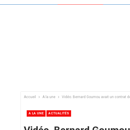
Accueil
A la une
Vidéo. Bernard Goumou avait un contrat de 
A LA UNE
ACTUALITÉS