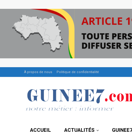
À propos de nous
Politique de confidentialité
ACCUEIL
ACTUALITÉS
GUINEE