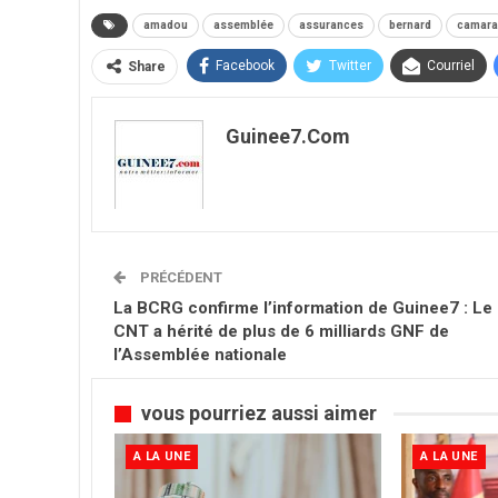
amadou
assemblée
assurances
bernard
camara
Facebook
Twitter
Courriel
Share
Guinee7.com
PRÉCÉDENT
La BCRG confirme l’information de Guinee7 : Le
CNT a hérité de plus de 6 milliards GNF de
l’Assemblée nationale
vous pourriez aussi aimer
A LA UNE
A LA UNE