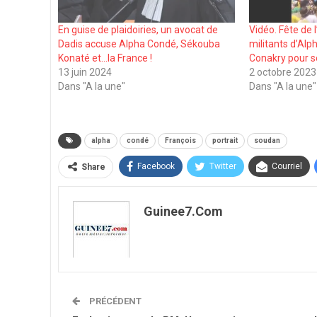
En guise de plaidoiries, un avocat de
Vidéo. Fête de 
Dadis accuse Alpha Condé, Sékouba
militants d’Al
Konaté et…la France !
Conakry pour s
13 juin 2024
2 octobre 2023
Dans "A la une"
Dans "A la une"
alpha
condé
François
portrait
soudan
Facebook
Twitter
Courriel
Share
Guinee7.com
PRÉCÉDENT