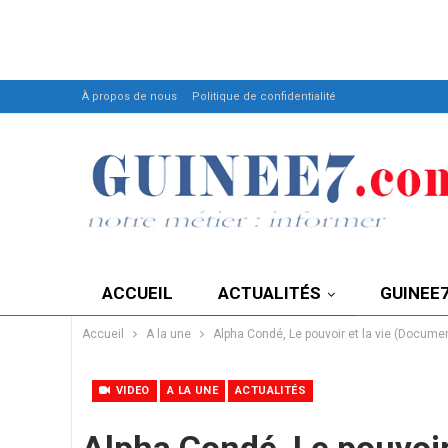
À propos de nous
Politique de confidentialité
ACCUEIL
ACTUALITÉS
GUINEE
Accueil
A la une
Alpha Condé, Le pouvoir et la vie (Documen
VIDEO
A LA UNE
ACTUALITÉS