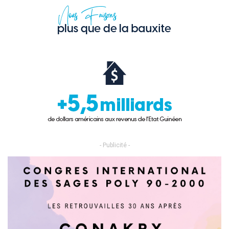
- Publicité -