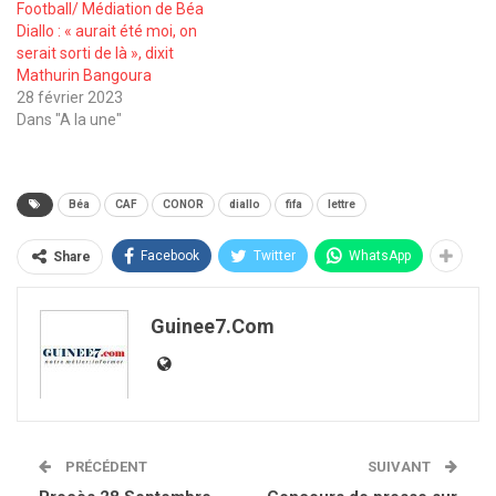
Football/ Médiation de Béa
Diallo : « aurait été moi, on
serait sorti de là », dixit
Mathurin Bangoura
28 février 2023
Dans "A la une"
Béa
CAF
CONOR
diallo
fifa
lettre
Facebook
Twitter
WhatsApp
Share
Guinee7.com
PRÉCÉDENT
SUIVANT