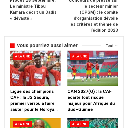
Procès 28 Septembre.
Concours de presse sur
Le ministre Tibou
le secteur minier
Kamara décrit un Dadis
(CPSM) : le comité
« dévasté »
d’organisation dévoile
les critères et thème de
l’édition 2023
vous pourriez aussi aimer
Tout
A LA UNE
A LA UNE
Ligue des champions
CAN 2027(Q) : la CAF
CAF : la JS Saoura,
écarte tout risque
premier verrou à faire
majeur pour Afrique du
sauter pour le Horoya…
Sud–Guinée
A LA UNE
A LA UNE