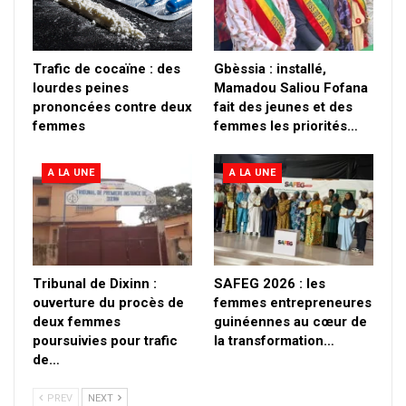
Trafic de cocaïne : des
Gbèssia : installé,
lourdes peines
Mamadou Saliou Fofana
prononcées contre deux
fait des jeunes et des
femmes
femmes les priorités…
A LA UNE
A LA UNE
Tribunal de Dixinn :
SAFEG 2026 : les
ouverture du procès de
femmes entrepreneures
deux femmes
guinéennes au cœur de
poursuivies pour trafic
la transformation…
de…
PREV
NEXT