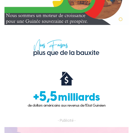
- Publicité -