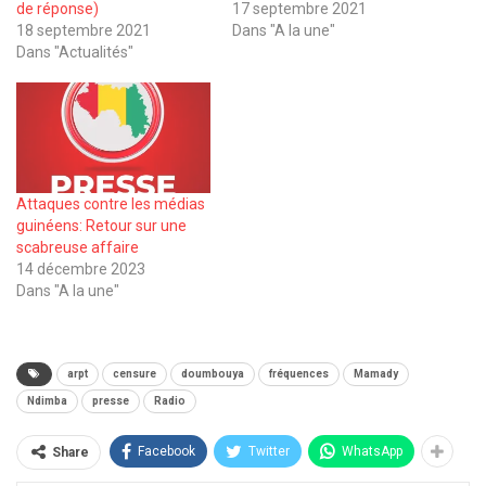
de réponse)
17 septembre 2021
18 septembre 2021
Dans "A la une"
Dans "Actualités"
Attaques contre les médias
guinéens: Retour sur une
scabreuse affaire
14 décembre 2023
Dans "A la une"
arpt
censure
doumbouya
fréquences
Mamady
Ndimba
presse
Radio
Facebook
Twitter
WhatsApp
Share