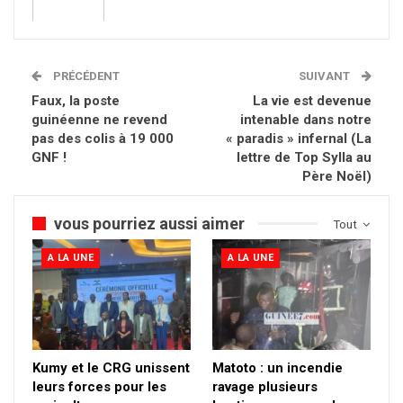
PRÉCÉDENT
SUIVANT
Faux, la poste
La vie est devenue
guinéenne ne revend
intenable dans notre
pas des colis à 19 000
« paradis » infernal (La
GNF !
lettre de Top Sylla au
Père Noël)
vous pourriez aussi aimer
Tout
A LA UNE
A LA UNE
Kumy et le CRG unissent
Matoto : un incendie
leurs forces pour les
ravage plusieurs