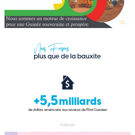
- Publicité -