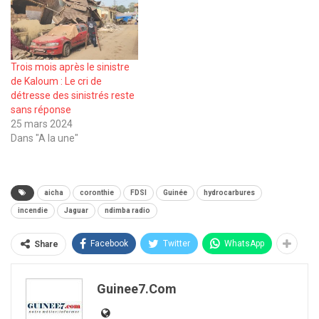
Trois mois après le sinistre
de Kaloum : Le cri de
détresse des sinistrés reste
sans réponse
25 mars 2024
Dans "A la une"
aicha
coronthie
FDSI
Guinée
hydrocarbures
incendie
Jaguar
ndimba radio
Facebook
Twitter
WhatsApp
Share
Guinee7.com