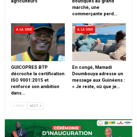
agriculteurs
boutiques au grand
marché, une
commerçante perd…
A LA UNE
A LA UNE
GUICOPRES BTP
En congé, Mamadi
décroche la certification
Doumbouya adresse un
ISO 9001:2015 et
message aux Guinéens :
renforce son ambition
« Je reste, où que je…
dans…
PREV
NEXT