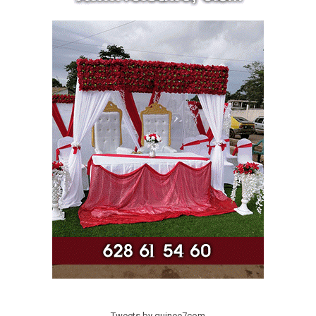
Tweets by guinee7com