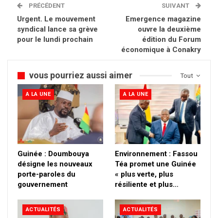
PRÉCÉDENT
SUIVANT
Urgent. Le mouvement
Emergence magazine
syndical lance sa grève
ouvre la deuxième
pour le lundi prochain
édition du Forum
économique à Conakry
vous pourriez aussi aimer
Tout
A LA UNE
A LA UNE
Guinée : Doumbouya
Environnement : Fassou
désigne les nouveaux
Téa promet une Guinée
porte-paroles du
« plus verte, plus
gouvernement
résiliente et plus…
ACTUALITÉS
ACTUALITÉS