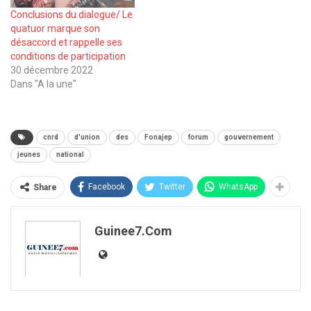
Conclusions du dialogue/ Le
quatuor marque son
désaccord et rappelle ses
conditions de participation
30 décembre 2022
Dans "A la une"
cnrd
d'union
des
Fonajep
forum
gouvernement
jeunes
national
Facebook
Twitter
WhatsApp
Share
Guinee7.com