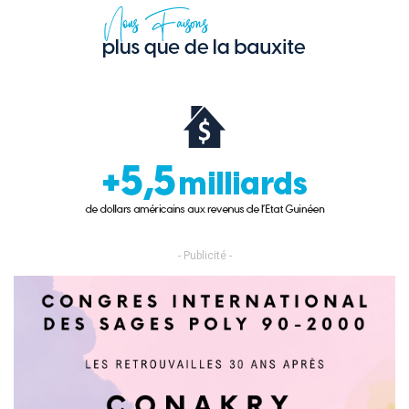
- Publicité -