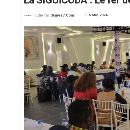
La SIGUICODA : Le fer d
le
5 Mar, 2024
Publié Par
Guinee7.com