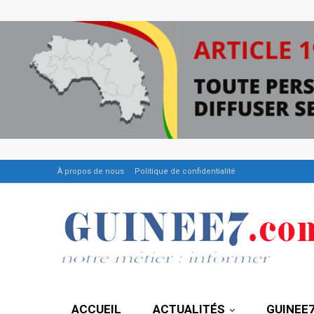
À propos de nous
Politique de confidentialité
ACCUEIL
ACTUALITÉS
GUINEE