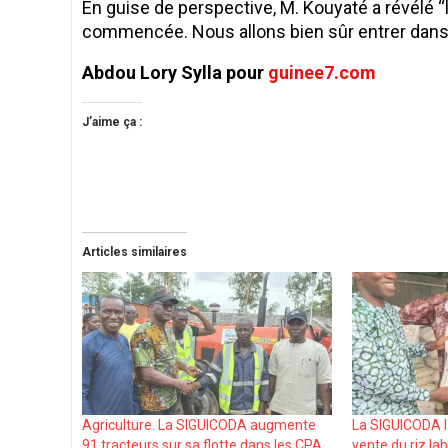
En guise de perspective, M. Kouyaté a révélé ‘
commencée. Nous allons bien sûr entrer dans 
Abdou Lory Sylla pour
guinee7.com
J’aime ça :
Articles similaires
Agriculture. La SIGUICODA augmente
La SIGUICODA l
91 tracteurs sur sa flotte dans les CPA
vente du riz lab