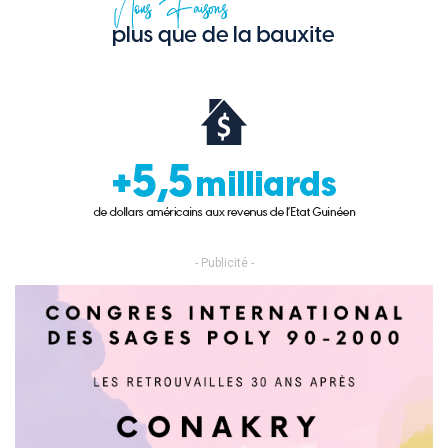
- Publicité -