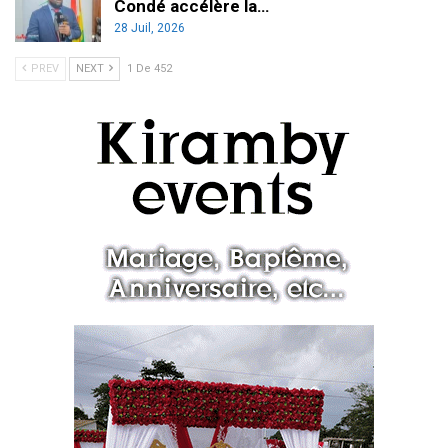
Condé accélère la…
28 Juil, 2026
PREV
NEXT
1 De 452