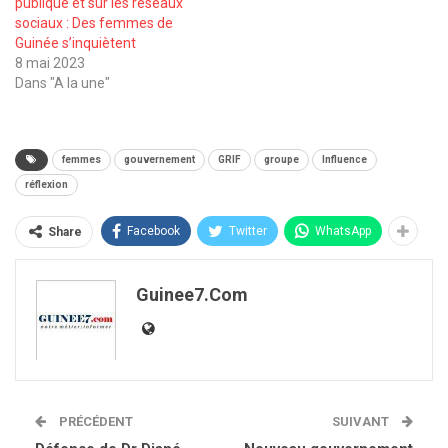
publique et sur les réseaux
sociaux : Des femmes de
Guinée s’inquiètent
8 mai 2023
Dans "A la une"
femmes
gouvernement
GRIF
groupe
Influence
réflexion
Facebook
Twitter
WhatsApp
Share
Guinee7.com
PRÉCÉDENT
SUIVANT