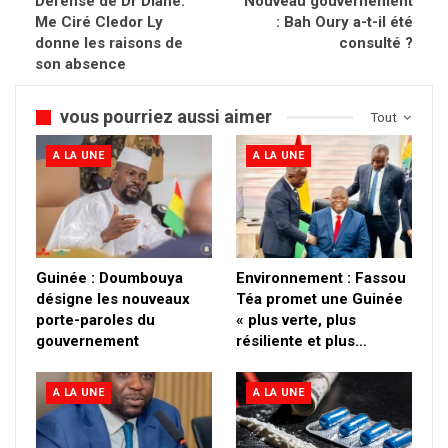
Défense de Dr Diané.
Nouveau gouvernement
Me Ciré Cledor Ly
: Bah Oury a-t-il été
donne les raisons de
consulté ?
son absence
vous pourriez aussi aimer
Tout
A LA UNE
A LA UNE
Guinée : Doumbouya
Environnement : Fassou
désigne les nouveaux
Téa promet une Guinée
porte-paroles du
« plus verte, plus
gouvernement
résiliente et plus…
A LA UNE
A LA UNE