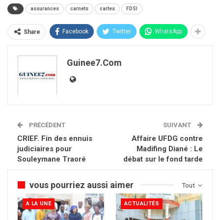
assurances
carnets
cartes
FDSI
Facebook
Twitter
WhatsApp
Share
Guinee7.com
PRÉCÉDENT
SUIVANT
CRIEF. Fin des ennuis
Affaire UFDG contre
judiciaires pour
Madifing Diané : Le
Souleymane Traoré
débat sur le fond tarde
vous pourriez aussi aimer
Tout
A LA UNE
ACTUALITÉS