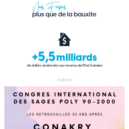
- Publicité -