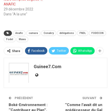
ANAFIC
29 décembre 2022
Dans "A la une"
Anafic
camara
Conakry
délégations
FNDL
FODECON
Fodel
Mawa
Facebook
Twitter
WhatsApp
Share
Guinee7.com
PRÉCÉDENT
SUIVANT
Boké-Environnement :
‘‘Comme l’avait dit un
‘‘Contribuez au Plan’’,
prédécesseur du Gal