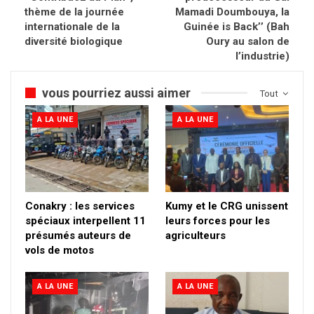
thème de la journée
Mamadi Doumbouya, la
internationale de la
Guinée is Back’’ (Bah
diversité biologique
Oury au salon de
l’industrie)
vous pourriez aussi aimer
Tout
A LA UNE
A LA UNE
Conakry : les services
Kumy et le CRG unissent
spéciaux interpellent 11
leurs forces pour les
présumés auteurs de
agriculteurs
vols de motos
A LA UNE
A LA UNE