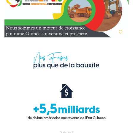
- Publicité -