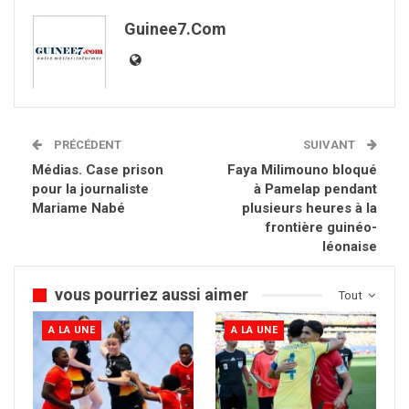
Guinee7.com
PRÉCÉDENT
SUIVANT
Médias. Case prison
Faya Milimouno bloqué
pour la journaliste
à Pamelap pendant
Mariame Nabé
plusieurs heures à la
frontière guinéo-
léonaise
vous pourriez aussi aimer
Tout
A LA UNE
A LA UNE