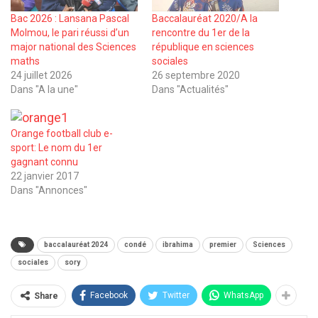
Bac 2026 : Lansana Pascal
Baccalauréat 2020/A la
Molmou, le pari réussi d’un
rencontre du 1er de la
major national des Sciences
république en sciences
maths
sociales
24 juillet 2026
26 septembre 2020
Dans "A la une"
Dans "Actualités"
Orange football club e-
sport: Le nom du 1er
gagnant connu
22 janvier 2017
Dans "Annonces"
baccalauréat 2024
condé
ibrahima
premier
Sciences
sociales
sory
Facebook
Twitter
WhatsApp
Share