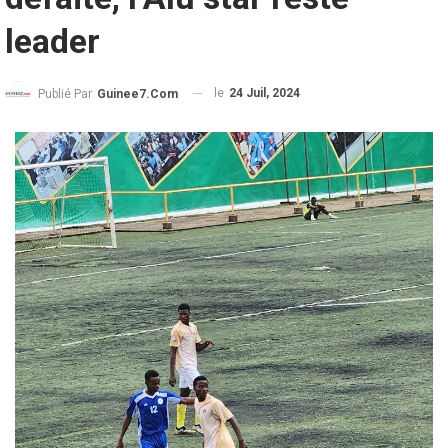
leader
le
24 Juil, 2024
Publié Par
Guinee7.com