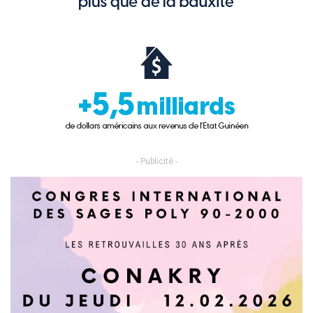
- Publicité -