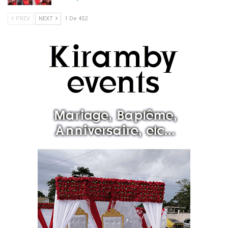
PREV
NEXT
1 De 452