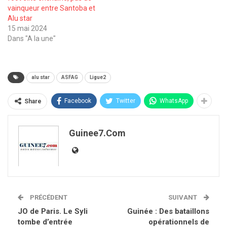
vainqueur entre Santoba et
Alu star
15 mai 2024
Dans "A la une"
alu star
ASFAG
Ligue2
Facebook
Twitter
WhatsApp
Share
Guinee7.com
PRÉCÉDENT
SUIVANT
JO de Paris. Le Syli
Guinée : Des bataillons
tombe d’entrée
opérationnels de