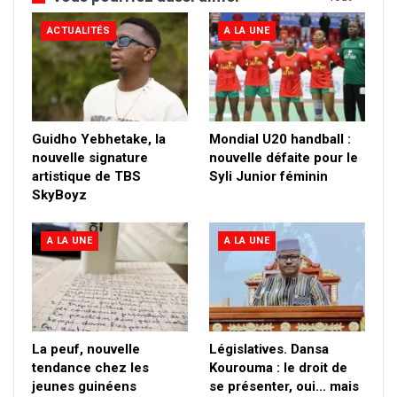
ACTUALITÉS
A LA UNE
Guidho Yebhetake, la
Mondial U20 handball :
nouvelle signature
nouvelle défaite pour le
artistique de TBS
Syli Junior féminin
SkyBoyz
A LA UNE
A LA UNE
La peuf, nouvelle
Législatives. Dansa
tendance chez les
Kourouma : le droit de
jeunes guinéens
se présenter, oui… mais