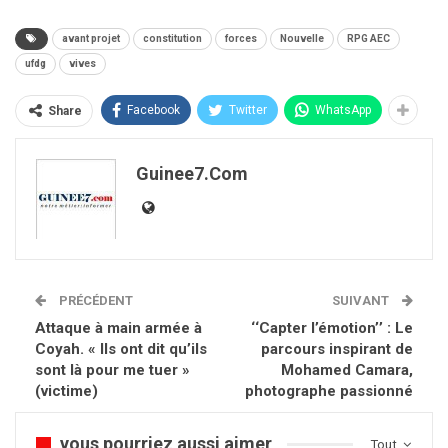
avant projet
constitution
forces
Nouvelle
RPG AEC
ufdg
vives
Facebook
Twitter
WhatsApp
Share
Guinee7.com
PRÉCÉDENT
SUIVANT
Attaque à main armée à
‘‘Capter l’émotion’’ : Le
Coyah. « Ils ont dit qu’ils
parcours inspirant de
sont là pour me tuer »
Mohamed Camara,
(victime)
photographe passionné
vous pourriez aussi aimer
Tout