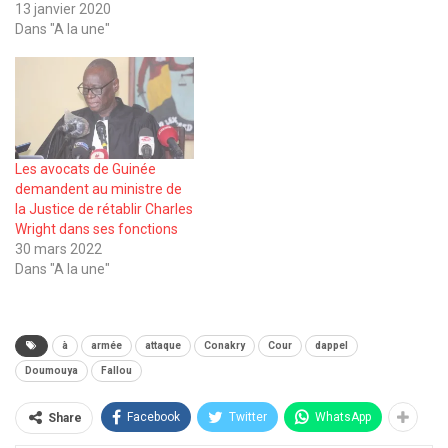
13 janvier 2020
Dans "A la une"
Les avocats de Guinée
demandent au ministre de
la Justice de rétablir Charles
Wright dans ses fonctions
30 mars 2022
Dans "A la une"
à
armée
attaque
Conakry
Cour
dappel
Doumouya
Fallou
Facebook
Twitter
WhatsApp
Share