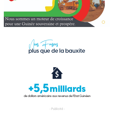
- Publicité -