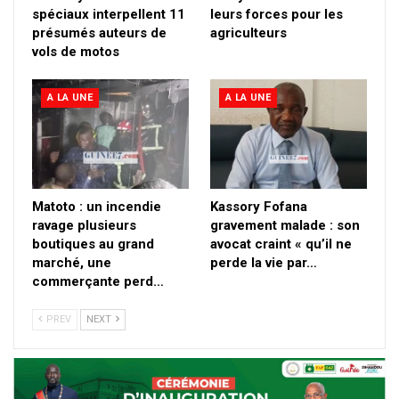
spéciaux interpellent 11
leurs forces pour les
présumés auteurs de
agriculteurs
vols de motos
A LA UNE
A LA UNE
Matoto : un incendie
Kassory Fofana
ravage plusieurs
gravement malade : son
boutiques au grand
avocat craint « qu’il ne
marché, une
perde la vie par…
commerçante perd…
PREV
NEXT