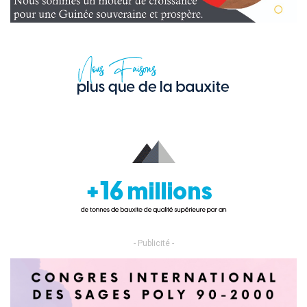
- Publicité -