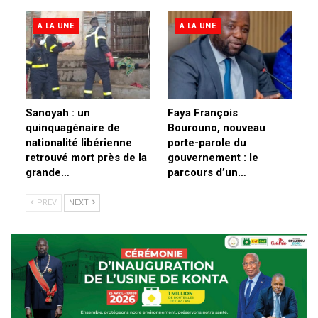
A LA UNE
A LA UNE
Sanoyah : un
Faya François
quinquagénaire de
Bourouno, nouveau
nationalité libérienne
porte-parole du
retrouvé mort près de la
gouvernement : le
grande…
parcours d’un…
PREV
NEXT