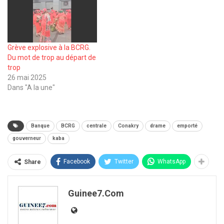
Grève explosive à la BCRG.
Du mot de trop au départ de
trop
26 mai 2025
Dans "A la une"
Banque
BCRG
centrale
Conakry
drame
emporté
gouverneur
kaba
Facebook
Twitter
WhatsApp
Share
Guinee7.com