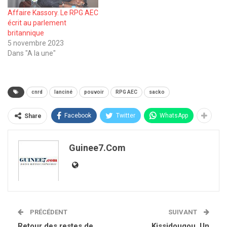
Affaire Kassory. Le RPG AEC
écrit au parlement
britannique
5 novembre 2023
Dans "A la une"
cnrd
lanciné
pouvoir
RPG AEC
sacko
Facebook
Twitter
WhatsApp
Share
Guinee7.com
PRÉCÉDENT
SUIVANT
Retour des restes de
Kissidougou. Un