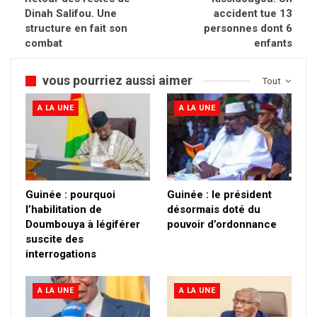
Dinah Salifou. Une
accident tue 13
structure en fait son
personnes dont 6
combat
enfants
vous pourriez aussi aimer
Tout
A LA UNE
A LA UNE
Guinée : pourquoi
Guinée : le président
l’habilitation de
désormais doté du
Doumbouya à légiférer
pouvoir d’ordonnance
suscite des
interrogations
A LA UNE
A LA UNE