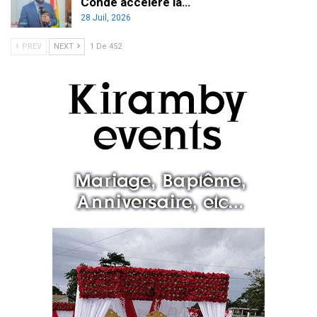
Condé accélère la…
28 Juil, 2026
PREV
NEXT
1 De 452