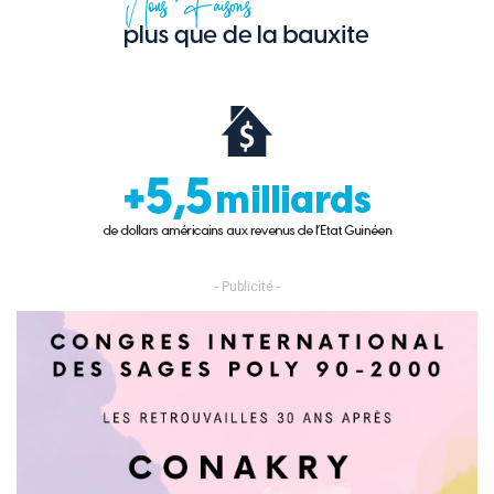
- Publicité -