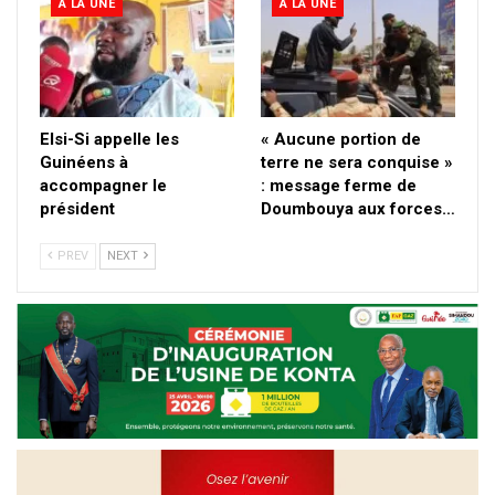
A LA UNE
A LA UNE
Elsi-Si appelle les
« Aucune portion de
Guinéens à
terre ne sera conquise »
accompagner le
: message ferme de
président
Doumbouya aux forces…
PREV
NEXT