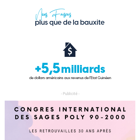
- Publicité -