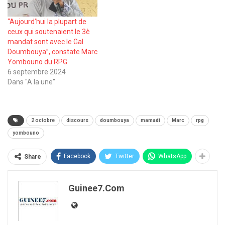
‘‘Aujourd’hui la plupart de
ceux qui soutenaient le 3è
mandat sont avec le Gal
Doumbouya’’, constate Marc
Yombouno du RPG
6 septembre 2024
Dans "A la une"
2 octobre
discours
doumbouya
mamadi
Marc
rpg
yombouno
Facebook
Twitter
WhatsApp
Share
Guinee7.com