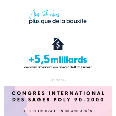
- Publicité -