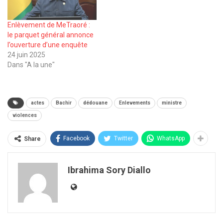
Enlèvement de MeTraoré :
le parquet général annonce
l’ouverture d’une enquête
24 juin 2025
Dans "A la une"
actes
Bachir
dédouane
Enlevements
ministre
violences
Facebook
Twitter
WhatsApp
Share
Ibrahima Sory Diallo