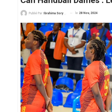
Can Handball Dames : Le 
le
28 Nov, 2024
Publié Par
Ibrahima Sory Diallo