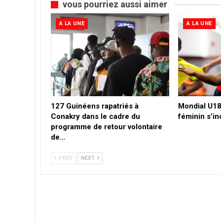
vous pourriez aussi aimer
A LA UNE
A LA UNE
127 Guinéens rapatriés à
Mondial U18 
Conakry dans le cadre du
féminin s’in
programme de retour volontaire
de…
PREV
NEXT