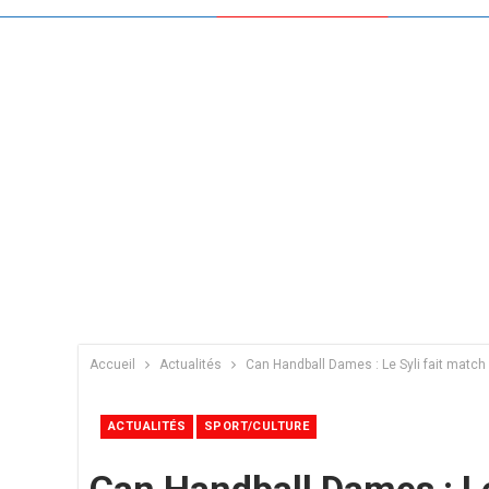
Accueil
Actualités
Can Handball Dames : Le Syli fait match 
ACTUALITÉS
SPORT/CULTURE