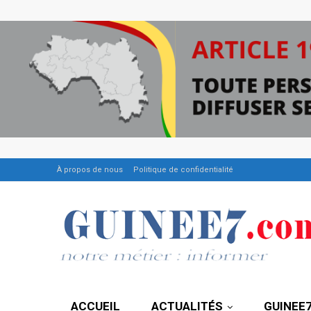
À propos de nous
Politique de confidentialité
ACCUEIL
ACTUALITÉS
GUINEE