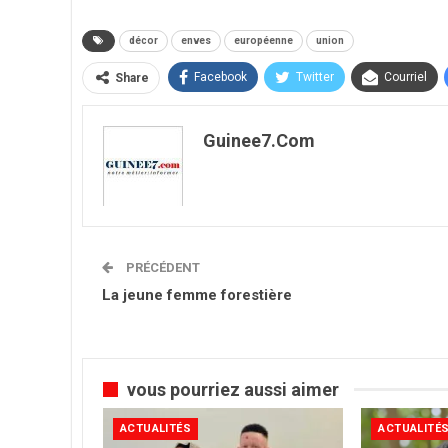
décor
enves
européenne
union
Facebook
Twitter
Courriel
Share
Guinee7.com
PRÉCÉDENT
La jeune femme forestière
vous pourriez aussi aimer
ACTUALITÉS
ACTUALITÉ