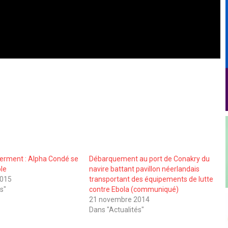
serment : Alpha Condé se
Débarquement au port de Conakry du
ole
navire battant pavillon néerlandais
2015
transportant des équipements de lutte
s"
contre Ebola (communiqué)
21 novembre 2014
Dans "Actualités"