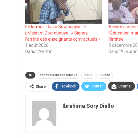
En larmes, Diaka Sow supplie le
Accord contesté
président Doumbouya : « Signez
l’Éducation mai
l’arrêté des enseignants contractuels »
illimitée
1 août 2026
3 décembre 2
Dans "7vérité"
Dans "A la une"
contractuels non retenus
FSPE
Guinée
Facebook
Twitter
Courriel
Share
Ibrahima Sory Diallo