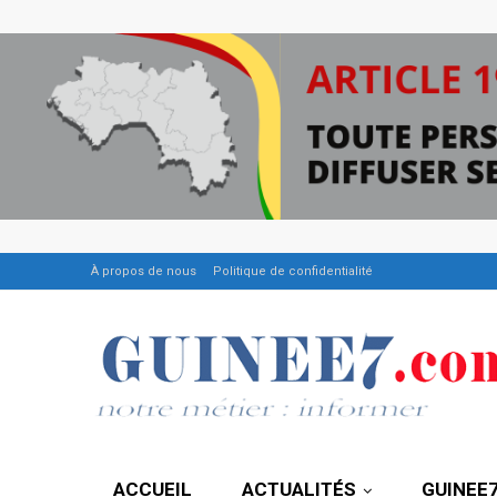
À propos de nous
Politique de confidentialité
ACCUEIL
ACTUALITÉS
GUINEE