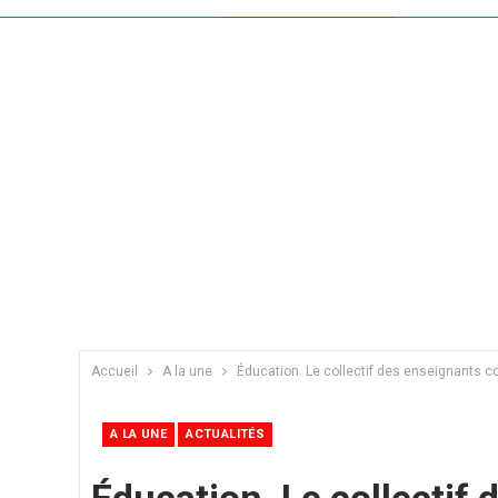
Accueil
A la une
Éducation. Le collectif des enseignants co
A LA UNE
ACTUALITÉS