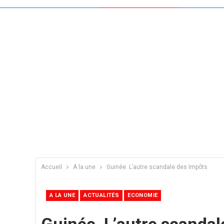
Accueil
A la une
Guinée. L’autre scandale des Impôts
A LA UNE
ACTUALITÉS
ECONOMIE