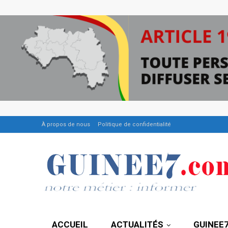
À propos de nous
Politique de confidentialité
ACCUEIL
ACTUALITÉS
GUINEE