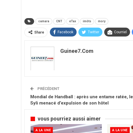
camara
CNT
eTax
imôts
mory
Facebook
Twitter
Courriel
Share
Guinee7.com
PRÉCÉDENT
Mondial de Handball : après une entame ratée, le
Syli menacé d’expulsion de son hôtel
vous pourriez aussi aimer
A LA UNE
A LA UNE