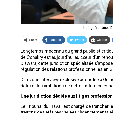
Le juge Mohamed D
Facebook
Twitter
Courriel
Share
Longtemps méconnu du grand public et critiqué 
de Conakry est aujourd’hui au cœur d’un reno
Diawara, cette juridiction spécialisée s’impo
régulation des relations professionnelles en G
Dans une interview exclusive accordée à Guinee
défis et les ambitions de cette institution esse
Une juridiction dédiée aux litiges professio
Le Tribunal du Travail est chargé de trancher 
traitons des affaires variées : licenciements 