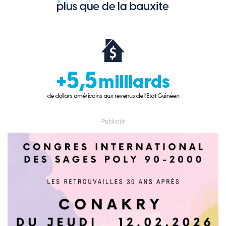
- Publicité -