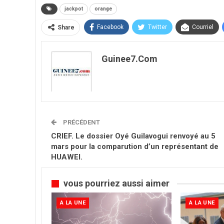
jackpot
orange
Facebook
Twitter
Courriel
Share
Guinee7.com
PRÉCÉDENT
CRIEF. Le dossier Oyé Guilavogui renvoyé au 5
mars pour la comparution d’un représentant de
HUAWEI.
vous pourriez aussi aimer
A LA UNE
A LA UNE