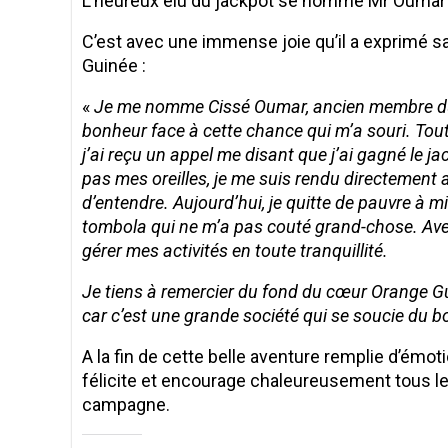
L’heureux élu du jackpot se nomme Mr Oumar C
C’est avec une immense joie qu’il a exprimé sa 
Guinée :
«
Je me nomme Cissé Oumar, ancien membre du g
bonheur face à cette chance qui m’a souri. T
j’ai reçu un appel me disant que j’ai gagné le
pas mes oreilles, je me suis rendu directement 
d’entendre. Aujourd’hui, je quitte de pauvre à m
tombola qui ne m’a pas couté grand-chose. Avec
gérer mes activités en toute tranquillité.
Je tiens à remercier du fond du cœur Orange Gui
car c’est une grande société qui se soucie du b
A la fin de cette belle aventure remplie d’ém
félicite et encourage chaleureusement tous le
campagne.