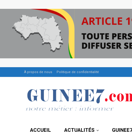
À propos de nous
Politique de confidentialité
ACCUEIL
ACTUALITÉS
GUINEE