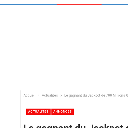
Accueil
Actualités
Le gagnant du Jackpot de 700 Millions G
ACTUALITÉS
ANNONCES