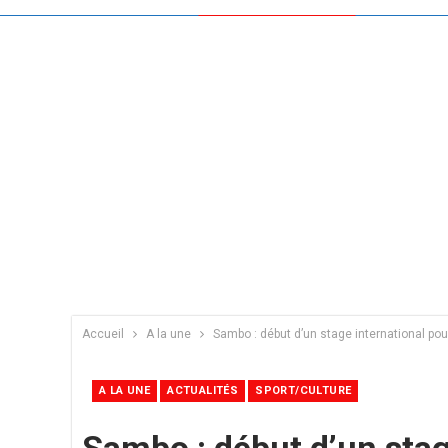
Accueil
A la une
Sambo : début d’un stage international pou
A LA UNE
ACTUALITÉS
SPORT/CULTURE