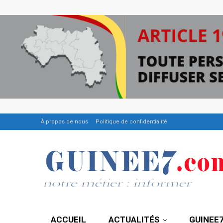
À propos de nous
Politique de confidentialité
ACCUEIL
ACTUALITÉS
GUINEE