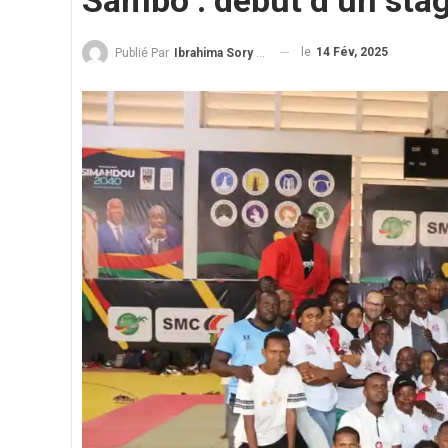
Sambo : début d’un stag
le
14 Fév, 2025
Publié Par
Ibrahima Sory Diallo