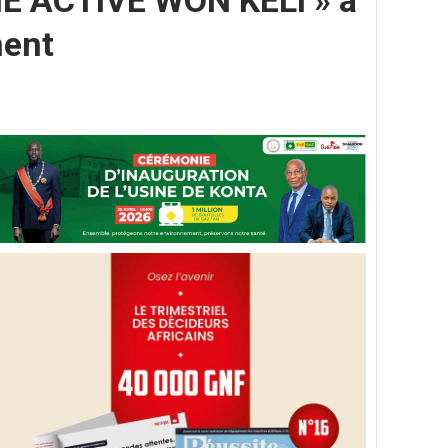
ME ACTIVE WON KELI » à
ment