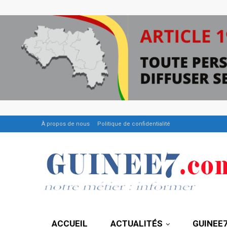
À propos de nous
Politique de confidentialité
ACCUEIL
ACTUALITÉS
GUINEE