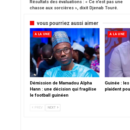
Résultats des évaluations : « Ce n’est pas une
chasse aux sorcières », dixit Djenab Touré.
vous pourriez aussi aimer
A LA UNE
A LA UNE
Démission de Mamadou Alpha
Guinée : les
Hann : une décision qui fragilise
plaident pou
le football guinéen
PREV
NEXT