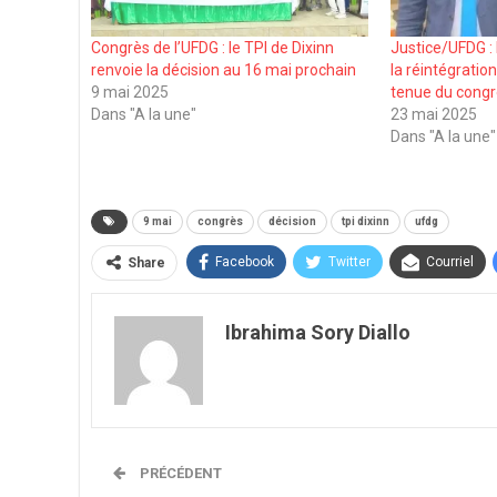
Congrès de l’UFDG : le TPI de Dixinn
Justice/UFDG : 
renvoie la décision au 16 mai prochain
la réintégratio
9 mai 2025
tenue du cong
Dans "A la une"
23 mai 2025
Dans "A la une"
9 mai
congrès
décision
tpi dixinn
ufdg
Facebook
Twitter
Courriel
Share
Ibrahima Sory Diallo
PRÉCÉDENT