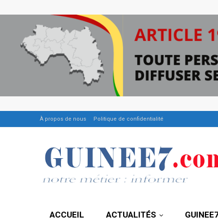
À propos de nous
Politique de confidentialité
ACCUEIL
ACTUALITÉS
GUINEE