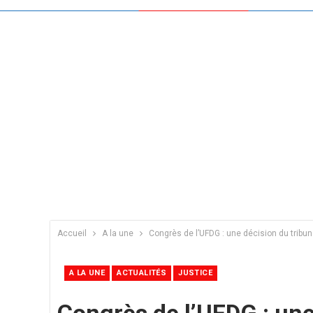
Accueil
A la une
Congrès de l’UFDG : une décision du tribun
A LA UNE
ACTUALITÉS
JUSTICE