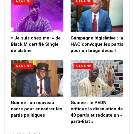
A LA UNE
A LA UNE
« Je suis chez moi » de
Campagne législative : la
Black M certifié Single
HAC convoque les partis
de platine
pour un tirage décisif
A LA UNE
A LA UNE
Guinée : un nouveau
Guinée : le PEDN
cadre pour encadrer les
critique la dissolution de
partis politiques
40 partis et redoute un «
parti-État »