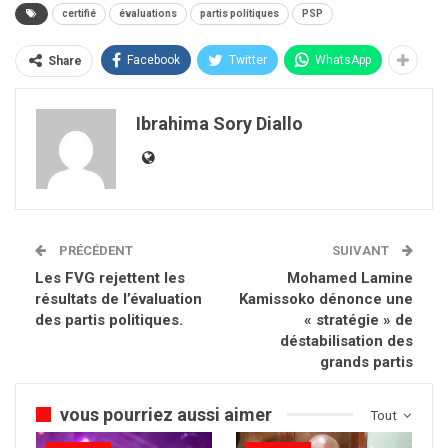
certifié
évaluations
partis politiques
PSP
Facebook
Twitter
WhatsApp
Share
Ibrahima Sory Diallo
PRÉCÉDENT
SUIVANT
Les FVG rejettent les
Mohamed Lamine
résultats de l’évaluation
Kamissoko dénonce une
des partis politiques.
« stratégie » de
déstabilisation des
grands partis
vous pourriez aussi aimer
Tout