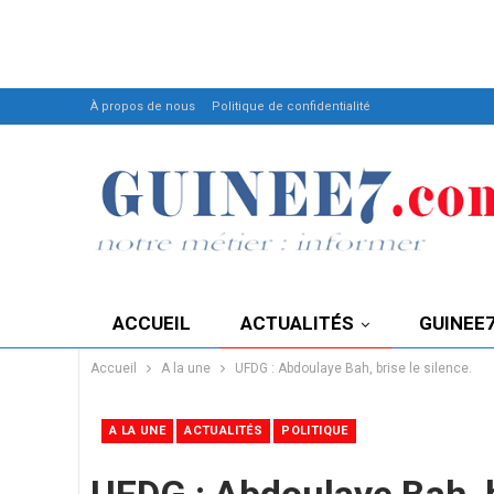
À propos de nous
Politique de confidentialité
ACCUEIL
ACTUALITÉS
GUINEE
Accueil
A la une
UFDG : Abdoulaye Bah, brise le silence.
A LA UNE
ACTUALITÉS
POLITIQUE