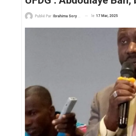
UFDG : Abdoulaye Bah, b
le
17 Mar, 2025
Publié Par
Ibrahima Sory Diallo