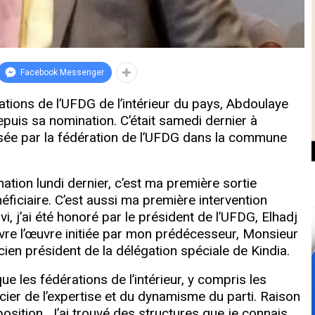
Facebook Messenger
tions de l’UFDG de l’intérieur du pays, Abdoulaye
epuis sa nomination. C’était samedi dernier à
isée par la fédération de l’UFDG dans la commune
ation lundi dernier, c’est ma première sortie
néficiaire. C’est aussi ma première intervention
i, j’ai été honoré par le président de l’UFDG, Elhadj
vre l’œuvre initiée par mon prédécesseur, Monsieur
ien président de la délégation spéciale de Kindia.
que les fédérations de l’intérieur, y compris les
ier de l’expertise et du dynamisme du parti. Raison
position. J’ai trouvé des structures que je connais