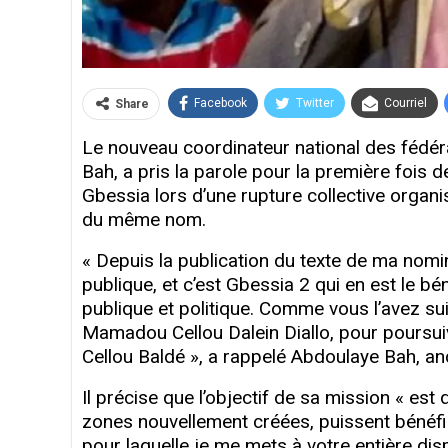
Facebook
Twitter
Courriel
Share
Le nouveau coordinateur national des fédéra
Bah, a pris la parole pour la première fois d
Gbessia lors d’une rupture collective organ
du même nom.
« Depuis la publication du texte de ma nomin
publique, et c’est Gbessia 2 qui en est le bé
publique et politique. Comme vous l’avez suiv
Mamadou Cellou Dalein Diallo, pour poursui
Cellou Baldé », a rappelé Abdoulaye Bah, anc
Il précise que l’objectif de sa mission « est 
zones nouvellement créées, puissent bénéfic
pour laquelle je me mets à votre entière dis