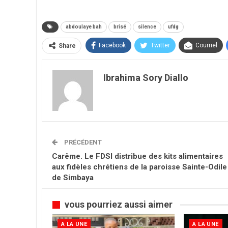
abdoulaye bah
brisé
silence
ufdg
Facebook
Twitter
Courriel
Share
Ibrahima Sory Diallo
PRÉCÉDENT
Carême. Le FDSI distribue des kits alimentaires
aux fidèles chrétiens de la paroisse Sainte-Odile
de Simbaya
vous pourriez aussi aimer
A LA UNE
A LA UNE