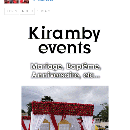
PREV
NEXT
1 De 452