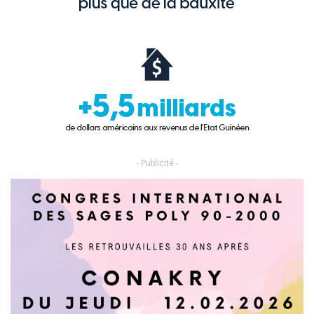
- Publicité -