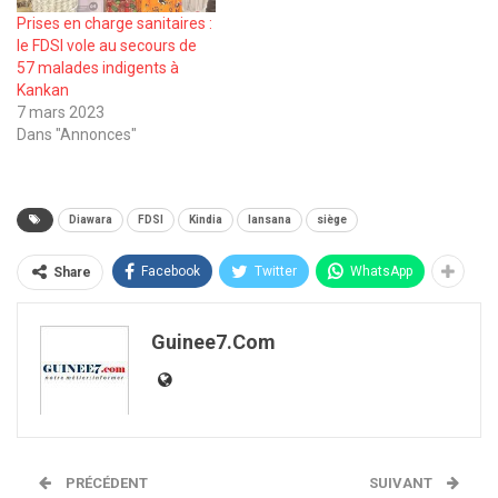
Prises en charge sanitaires :
le FDSI vole au secours de
57 malades indigents à
Kankan
7 mars 2023
Dans "Annonces"
Diawara
FDSI
Kindia
lansana
siège
Facebook
Twitter
WhatsApp
Share
Guinee7.com
PRÉCÉDENT
SUIVANT