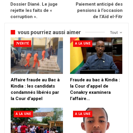
Dossier Diané. Le juge
Paiement anticipé des
rejette les faits de «
pensions à l’occasion
corruption ».
de l’Aïd el-Fitr
vous pourriez aussi aimer
Tout
7VÉRITÉ
A LA UNE
Affaire fraude au Bac à
Fraude au bac à Kindia :
Kindia : les candidats
la Cour d’appel de
condamnés libérés par
Conakry examinera
la Cour d’appel
l’affaire…
A LA UNE
A LA UNE