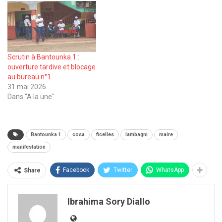
Scrutin à Bantounka 1 :
ouverture tardive et blocage
au bureau n°1
31 mai 2026
Dans "A la une"
Bantounka 1
cosa
ficelles
lambagni
maire
manifestation
Facebook
Twitter
WhatsApp
Share
Ibrahima Sory Diallo