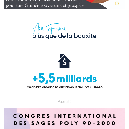
- Publicité -