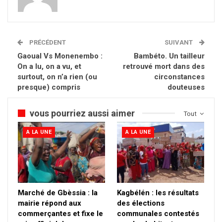
PRÉCÉDENT
SUIVANT
Gaoual Vs Monenembo :
Bambéto. Un tailleur
On a lu, on a vu, et
retrouvé mort dans des
surtout, on n’a rien (ou
circonstances
presque) compris
douteuses
vous pourriez aussi aimer
Tout
A LA UNE
A LA UNE
Marché de Gbèssia : la
Kagbélén : les résultats
mairie répond aux
des élections
commerçantes et fixe le
communales contestés