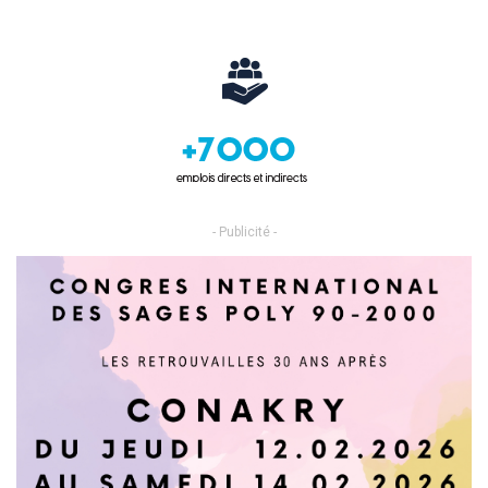
- Publicité -