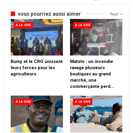
vous pourriez aussi aimer
Tout
A LA UNE
A LA UNE
Kumy et le CRG unissent
Matoto : un incendie
leurs forces pour les
ravage plusieurs
agriculteurs
boutiques au grand
marché, une
commerçante perd…
A LA UNE
A LA UNE