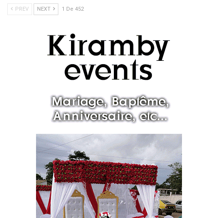
PREV
NEXT
1 De 452