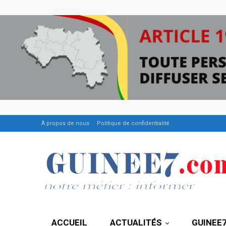
À propos de nous
Politique de confidentialité
ACCUEIL
ACTUALITÉS
GUINEE