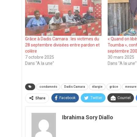
Grâce à Dadis Camara : les victimes du
« Quand on libèr
28 septembre divisées entre pardon et
Toumba », confi
colère
septembre 200
7 octobre 2025
30 mars 2025
Dans "A la une"
Dans "A la une"
condamnés
Dadis Camara
élargie
grâce
mesure
Facebook
Twitter
Courriel
Share
Ibrahima Sory Diallo