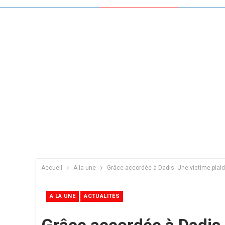
Accueil
A la une
Grâce accordée à Dadis. Une victime plai
A LA UNE
ACTUALITÉS