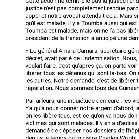
Cette action ne ternit-elle pas la justice r
justice n’est pas complètement rendue parc
appel et notre avocat attendait cela. Mais si
qu’il est malade, il y a Toumba aussi qui 
Toumba est malade, mais on ne l’a pas libéré 
président de la transition a anticipé une d
«
Le général Amara Camara, secrétaire génér
décret, avait parlé de l’indemnisation. Nous,
voulait faire, c’est qu’après ça, on parte voir
libérer tous les détenus qui sont là-bas. On 
les autres. Notre demande, c’est de libérer 
réparation. Nous sommes tous des Guinéens 
Par ailleurs, une inquiétude demeure : les 
n’a qu’à nous donner notre argent d’abord, ap
on les libère tous, est-ce qu’on va nous don
victimes qui sont malades. Il y en a d’autres
demandé de déposer nos dossiers de l’hôpital
depuis le temps du ministre Charles Wrigh