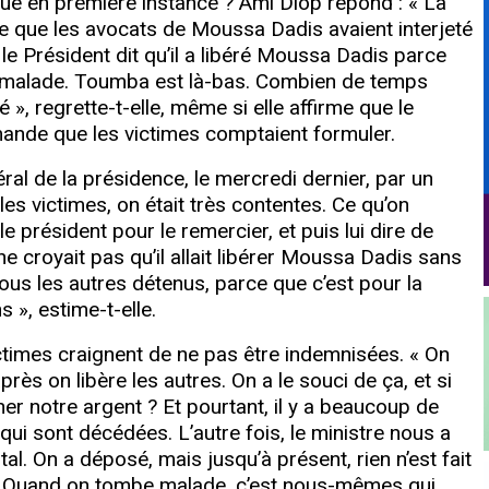
endue en première instance ? Ami Diop répond : « La
e que les avocats de Moussa Dadis avaient interjeté
 le Président dit qu’il a libéré Moussa Dadis parce
est malade. Toumba est là-bas. Combien de temps
», regrette-t-elle, même si elle affirme que le
emande que les victimes comptaient formuler.
al de la présidence, le mercredi dernier, par un
 les victimes, on était très contentes. Ce qu’on
 le président pour le remercier, et puis lui dire de
ne croyait pas qu’il allait libérer Moussa Dadis sans
tous les autres détenus, parce que c’est pour la
», estime-t-elle.
victimes craignent de ne pas être indemnisées.
«
On
rès on libère les autres. On a le souci de ça, et si
ner notre argent ? Et pourtant, il y a beaucoup de
 qui sont décédées. L’autre fois, le ministre nous a
. On a déposé, mais jusqu’à présent, rien n’est fait
t. Quand on tombe malade, c’est nous-mêmes qui