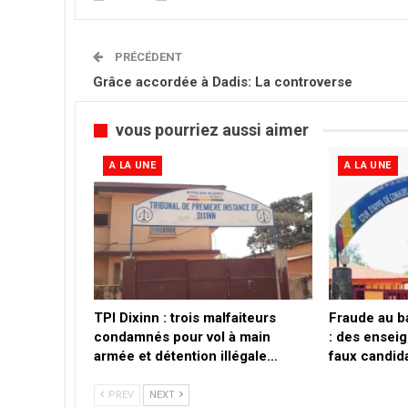
PRÉCÉDENT
Grâce accordée à Dadis: La controverse
vous pourriez aussi aimer
A LA UNE
A LA UNE
TPI Dixinn : trois malfaiteurs
Fraude au b
condamnés pour vol à main
: des ensei
armée et détention illégale…
faux candid
PREV
NEXT