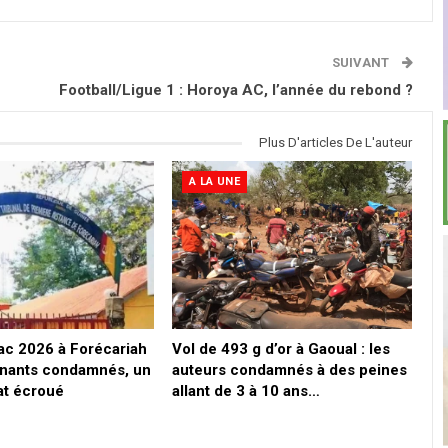
SUIVANT
Football/Ligue 1 : Horoya AC, l’année du rebond ?
Plus D'articles De L'auteur
A LA UNE
ac 2026 à Forécariah
Vol de 493 g d’or à Gaoual : les
gnants condamnés, un
auteurs condamnés à des peines
at écroué
allant de 3 à 10 ans…