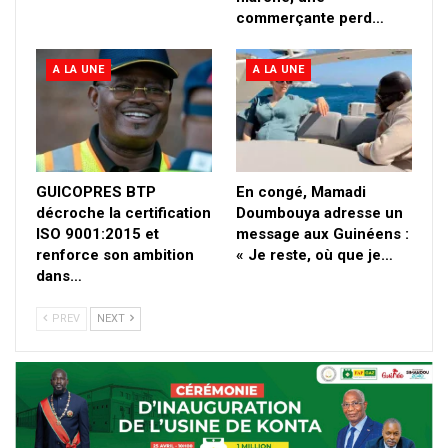
commerçante perd…
A LA UNE
A LA UNE
GUICOPRES BTP
En congé, Mamadi
décroche la certification
Doumbouya adresse un
ISO 9001:2015 et
message aux Guinéens :
renforce son ambition
« Je reste, où que je…
dans…
PREV
NEXT