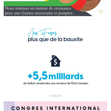
- Publicité -