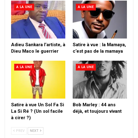
A LA UNE
A LA UNE
Adieu Sankara l’artiste, à
Satire à vue : la Mamaya,
Dieu Maco le guerrier
c’est pas de la mamaya
A LA UNE
A LA UNE
Satire à vue Un Sol Fa Si
Bob Marley : 44 ans
La Si Ré ? (Un sol facile
déjà, et toujours vivant
à cirer ?)
PREV
NEXT