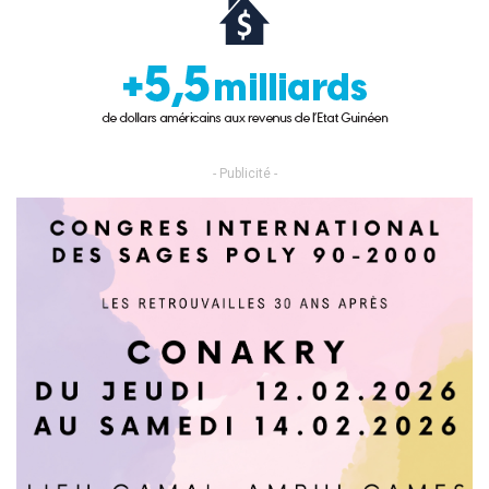
- Publicité -