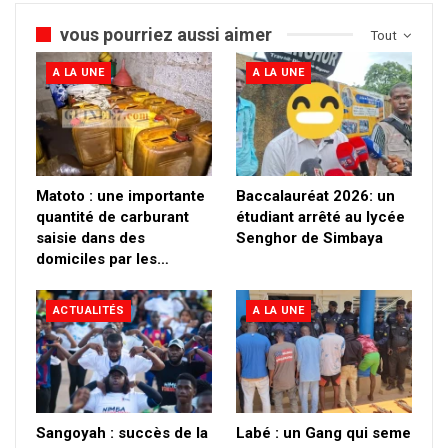
vous pourriez aussi aimer
Tout
A LA UNE
A LA UNE
Matoto : une importante
Baccalauréat 2026: un
quantité de carburant
étudiant arrêté au lycée
saisie dans des
Senghor de Simbaya
domiciles par les…
ACTUALITÉS
A LA UNE
Sangoyah : succès de la
Labé : un Gang qui seme