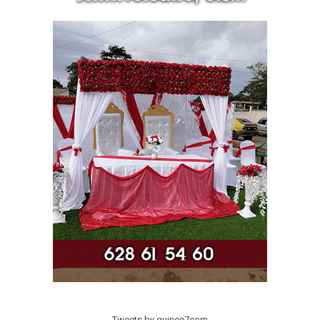
Tweets by guinee7com