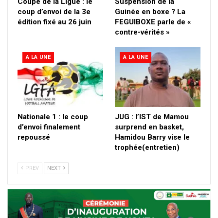
Coupe de la Ligue : le
Suspension de la
coup d’envoi de la 3e
Guinée en boxe ? La
édition fixé au 26 juin
FEGUIBOXE parle de «
contre-vérités »
A LA UNE
A LA UNE
Nationale 1 : le coup
JUG : l’IST de Mamou
d’envoi finalement
surprend en basket,
repoussé
Hamidou Barry vise le
trophée(entretien)
PREV
NEXT