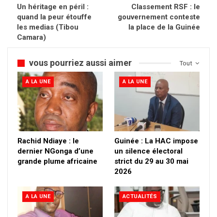
Un héritage en péril :
Classement RSF : le
quand la peur étouffe
gouvernement conteste
les medias (Tibou
la place de la Guinée
Camara)
vous pourriez aussi aimer
Tout
A LA UNE
A LA UNE
Rachid Ndiaye : le
Guinée : La HAC impose
dernier NGonga d’une
un silence électoral
grande plume africaine
strict du 29 au 30 mai
2026
A LA UNE
ACTUALITÉS