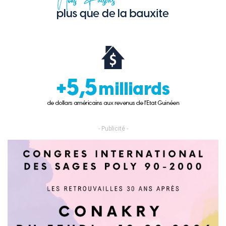
- Publicité -