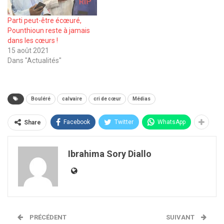
Parti peut-être écœuré,
Pounthioun reste à jamais
dans les cœurs !
15 août 2021
Dans "Actualités"
Bouléré
calvaire
cri de cœur
Médias
Facebook
Twitter
WhatsApp
Share
Ibrahima Sory Diallo
PRÉCÉDENT
SUIVANT