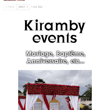
PREV
NEXT
1 De 452