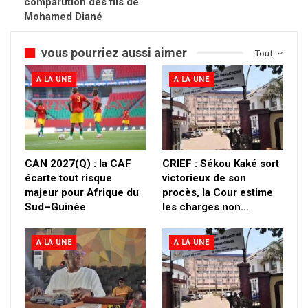
comparution des fils de
Mohamed Diané
vous pourriez aussi aimer
Tout
A LA UNE
A LA UNE
CAN 2027(Q) : la CAF
CRIEF : Sékou Kaké sort
écarte tout risque
victorieux de son
majeur pour Afrique du
procès, la Cour estime
Sud–Guinée
les charges non…
A LA UNE
A LA UNE