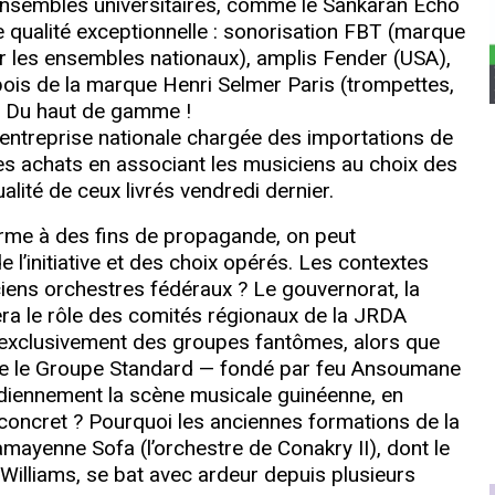
 ensembles universitaires, comme le Sankaran Echo
 qualité exceptionnelle : sonorisation FBT (marque
ur les ensembles nationaux), amplis Fender (USA),
bois de la marque Henri Selmer Paris (trompettes,
). Du haut de gamme !
entreprise nationale chargée des importations de
 ces achats en associant les musiciens au choix des
lité de ceux livrés vendredi dernier.
arme à des fins de propagande, on peut
e l’initiative et des choix opérés. Les contextes
ciens orchestres fédéraux ? Le gouvernorat, la
ra le rôle des comités régionaux de la JRDA
e exclusivement des groupes fantômes, alors que
mme le Groupe Standard — fondé par feu Ansoumane
diennement la scène musicale guinéenne, en
 concret ? Pourquoi les anciennes formations de la
mayenne Sofa (l’orchestre de Conakry II), dont le
Williams, se bat avec ardeur depuis plusieurs