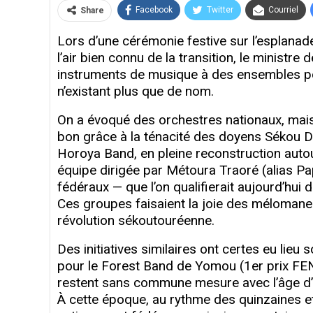
Facebook
Twitter
Courriel
Share
Lors d’une cérémonie festive sur l’esplanade
l’air bien connu de la transition, le ministre 
instruments de musique à des ensembles po
n’existant plus que de nom.
On a évoqué des orchestres nationaux, mais,
bon grâce à la ténacité des doyens Sékou D
Horoya Band, en pleine reconstruction autou
équipe dirigée par Métoura Traoré (alias Pap
fédéraux — que l’on qualifierait aujourd’hui 
Ces groupes faisaient la joie des méloman
révolution sékoutouréenne.
Des initiatives similaires ont certes eu lie
pour le Forest Band de Yomou (1er prix FE
restent sans commune mesure avec l’âge d’
À cette époque, au rythme des quinzaines et 