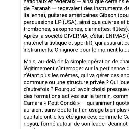
nationaux et fédéraux — ainsi que certains
de Faranah — recevaient des instruments de
italienne), guitares américaines Gibson (po
percussions LP (USA), ainsi que cuivres et 
trombones, saxophones, clarinettes, flûtes
Après la société DIVERMA, c’était ENIMAS (
matériel artistique et sportif), qui assurait
instruments. On ignore pour le moment la qua
Mais, au-delà de la simple opération de ch
légitimement s’interroger sur la pertinence d
n’étant plus les mêmes, qui va gérer ces an
commune ou une structure privée ? Qui joue
d’autrefois ? Pourquoi avoir choisi presqu
des formations actives sur le terrain, co
Camara « Petit Condé » — qui animent quoti
auraient sans doute fait un usage bien plus
capitale ont-elles été ignorées, comme le Ca
noyau, formé autour de son leader Jeannot 