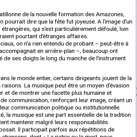
atillonne de la nouvelle formation des Amazones,
pourrait dire que la fête fut joyeuse. A l’image d’un
trangères, qui s’est particulièrement défoulé, loin
raient pourtant d’étranges affaires.
ociaux, on n’a rien entendu de probant – peut-être à
 accompagnait en arrière-plan –, beaucoup ont
té de ses doigts le long du manche de l’instrument
 Dans le monde entier, certains dirigeants jouent de la
s raisons. La musique peut être un moyen d’évasion
er et de montrer une facette plus humaine et
r de communication, renforçant leur image, créant un
leur communication politique ou institutionnelle.
 la musique est une part essentielle de la tradition
itent maintenir malgré leurs responsabilités.
ait. Il participait parfois aux répétitions de
es chansons, dont « La patrie ou la mort, nous