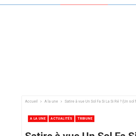
Accueil
A la une
Satire à vue Un Sol Fa Si La Si Ré ? (Un sol f
A LA UNE
ACTUALITÉS
TRIBUNE