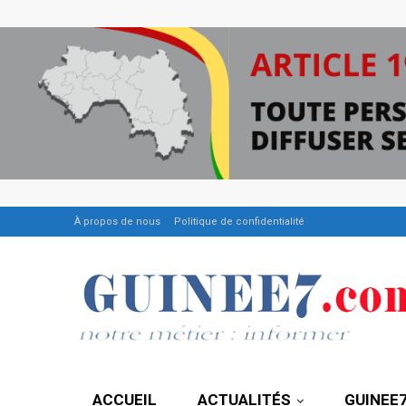
À propos de nous
Politique de confidentialité
ACCUEIL
ACTUALITÉS
GUINEE