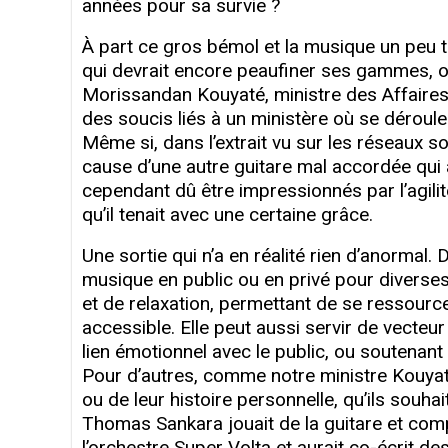
années pour sa survie ?
À part ce gros bémol et la musique un peu t
qui devrait encore peaufiner ses gammes, on 
Morissandan Kouyaté, ministre des Affaires é
des soucis liés à un ministère où se déroule
Même si, dans l’extrait vu sur les réseaux s
cause d’une autre guitare mal accordée qui
cependant dû être impressionnés par l’agili
qu’il tenait avec une certaine grâce.
Une sortie qui n’a en réalité rien d’anormal.
musique en public ou en privé pour diverse
et de relaxation, permettant de se ressourc
accessible. Elle peut aussi servir de vecteu
lien émotionnel avec le public, ou soutenant 
Pour d’autres, comme notre ministre Kouyaté,
ou de leur histoire personnelle, qu’ils souha
Thomas Sankara jouait de la guitare et compos
l’orchestre Super Volta et aurait co-écrit d