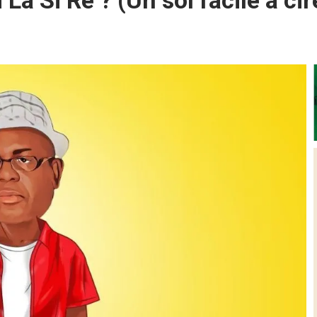
 La Si Ré ? (Un sol facile à cir