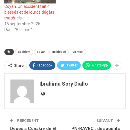
Coyah. Un accident fait 4
blessés et de lourds dégâts
matériels
15 septembre 2025
Dans "A la une"
accident
coyah
un blessé
un mort
Facebook
Twitter
WhatsApp
Share
Ibrahima Sory Diallo
PRÉCÉDENT
SUIVANT
Décès à Conakry de El.
PN-RAVEC : des agents