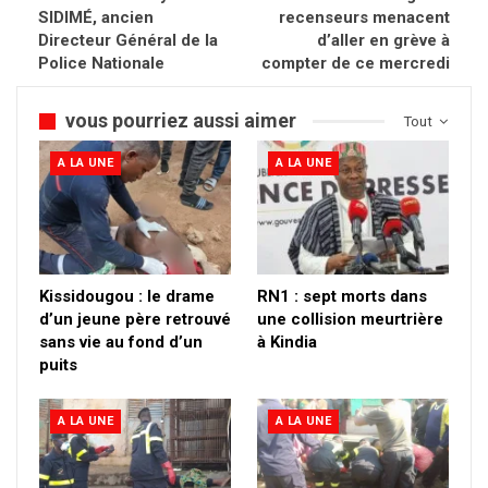
SIDIMÉ, ancien
recenseurs menacent
Directeur Général de la
d’aller en grève à
Police Nationale
compter de ce mercredi
vous pourriez aussi aimer
Tout
A LA UNE
A LA UNE
Kissidougou : le drame
RN1 : sept morts dans
d’un jeune père retrouvé
une collision meurtrière
sans vie au fond d’un
à Kindia
puits
A LA UNE
A LA UNE