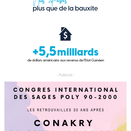
- Publicité -