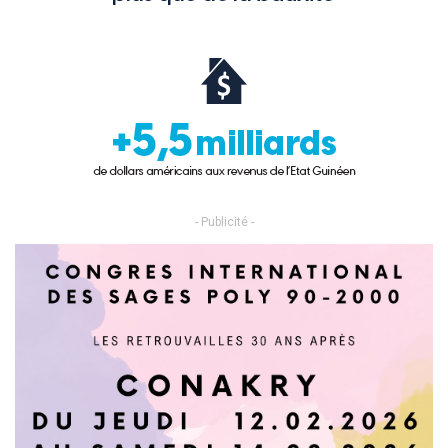
- Publicité -