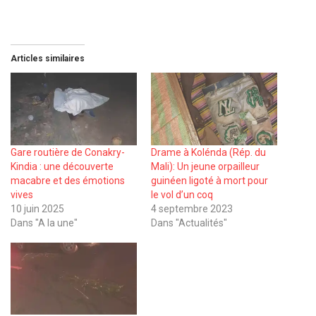
Articles similaires
Gare routière de Conakry-
Drame à Kolénda (Rép. du
Kindia : une découverte
Mali): Un jeune orpailleur
macabre et des émotions
guinéen ligoté à mort pour
vives
le vol d’un coq
10 juin 2025
4 septembre 2023
Dans "A la une"
Dans "Actualités"