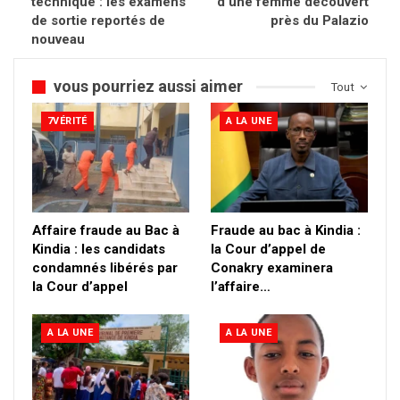
technique : les examens
d’une femme découvert
de sortie reportés de
près du Palazio
nouveau
vous pourriez aussi aimer
Tout
7VÉRITÉ
A LA UNE
Affaire fraude au Bac à
Fraude au bac à Kindia :
Kindia : les candidats
la Cour d’appel de
condamnés libérés par
Conakry examinera
la Cour d’appel
l’affaire…
A LA UNE
A LA UNE