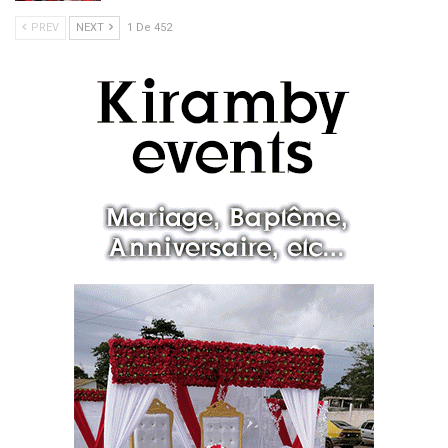
PREV
NEXT
1 De 452