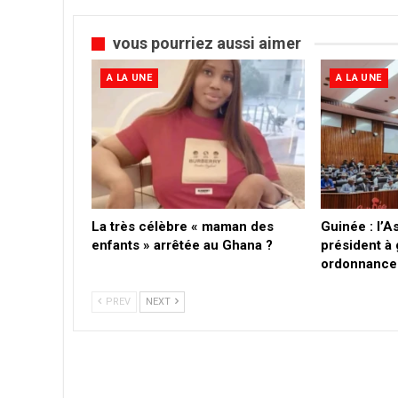
vous pourriez aussi aimer
A LA UNE
A LA UNE
La très célèbre « maman des
Guinée : l’A
enfants » arrêtée au Ghana ?
président à
ordonnance
PREV
NEXT