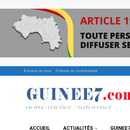
À propos de nous
Politique de confidentialité
ACCUEIL
ACTUALITÉS
GUINEE