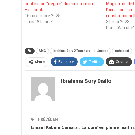
publication “illégale” du ministère sur
Magistrats de 
Facebook
l’occasion du d
16 novembre 2025
constitutionnel
Dans "A la une"
31 mai 2023
Dans "A la une"
AMG
Ibrahima Sory 2 Tounkara
Justice
président
Facebook
Twitter
Courriel
Share
Ibrahima Sory Diallo
PRÉCÉDENT
Ismaël Kabiné Camara : La com’ en pleine maîtri