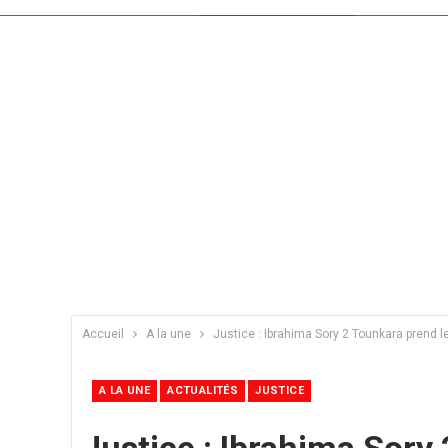
Accueil
A la une
Justice : Ibrahima Sory 2 Tounkara prend l
A LA UNE
ACTUALITÉS
JUSTICE