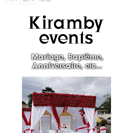
PREV
NEXT
1 De 452