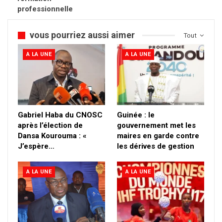
professionnelle
vous pourriez aussi aimer
Tout
A LA UNE
A LA UNE
Gabriel Haba du CNOSC
Guinée : le
après l’élection de
gouvernement met les
Dansa Kourouma : «
maires en garde contre
J’espère…
les dérives de gestion
A LA UNE
A LA UNE