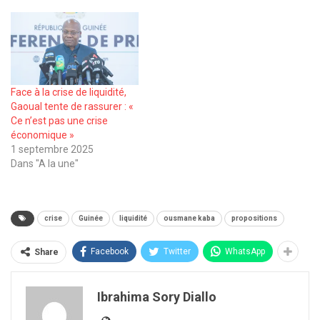
Face à la crise de liquidité,
Gaoual tente de rassurer : «
Ce n’est pas une crise
économique »
1 septembre 2025
Dans "A la une"
crise
Guinée
liquidité
ousmane kaba
propositions
Facebook
Twitter
WhatsApp
Share
Ibrahima Sory Diallo