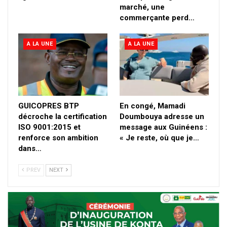
marché, une
commerçante perd…
A LA UNE
A LA UNE
GUICOPRES BTP
En congé, Mamadi
décroche la certification
Doumbouya adresse un
ISO 9001:2015 et
message aux Guinéens :
renforce son ambition
« Je reste, où que je…
dans…
PREV
NEXT